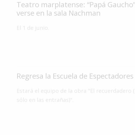
Teatro marplatense: “Papá Gaucho
Interés
verse en la sala Nachman
General
La
El 1 de junio.
Ciudad
Deportes
Arte
y
Espectáculos
Regresa la Escuela de Espectadores
Policiales
Estará el equipo de la obra "El recuerdadero 
Cartelera
sólo en las entrañas)".
Fotos
de
Familia
Clasificados