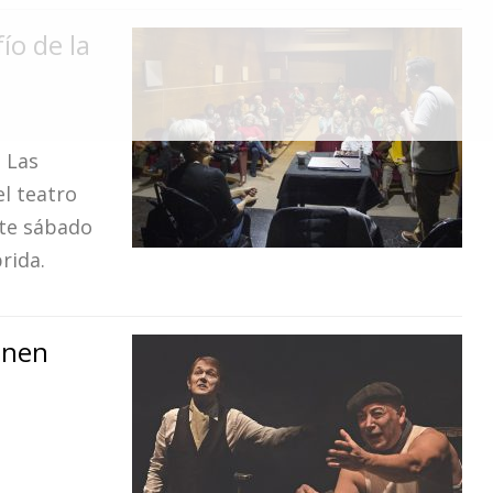
ío de la
 Las
l teatro
ste sábado
rida.
onen