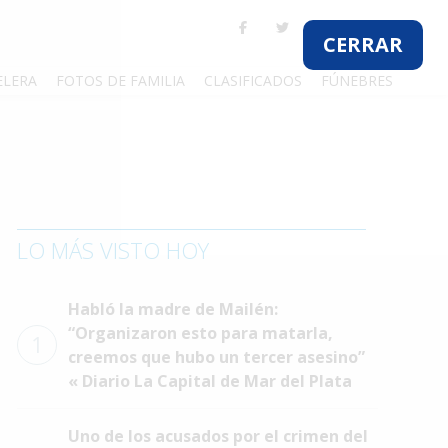
CERRAR
ELERA
FOTOS DE FAMILIA
CLASIFICADOS
FÚNEBRES
LO MÁS VISTO HOY
Habló la madre de Mailén:
“Organizaron esto para matarla,
1
creemos que hubo un tercer asesino”
« Diario La Capital de Mar del Plata
Uno de los acusados por el crimen del