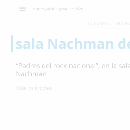
×
Martes,04 de Agosto de 2026
LA CIUDAD
PROVIN
sala Nachman d
El
País
El
“Padres del rock nacional”, en la sal
Mundo
Nachman
La
Zona
Este miércoles.
Cultura
Tecnología
Gastronomía
Salud