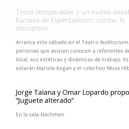
Fúnebres
Trece temporadas y un nuevo desaf
Escuela de Espectadores: contar lo
disruptivo
Arranca este sábado en el Teatro Auditorium.
personas que asisten conocen a referentes de
local, sus estéticas y dinámicas de trabajo. E
estarán Mariela Kogan y el colectivo Musa Híb
Jorge Taiana y Omar Lopardo prop
“Juguete alterado”
En la sala Nachman.