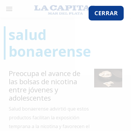
×
CERRAR
salud
El
bonaerense
País
El
Mundo
Preocupa el avance de
La
las bolsas de nicotina
Zona
entre jóvenes y
Cultura
adolescentes
Tecnología
Salud bonaerense advirtió que estos
Gastronomía
productos facilitan la exposición
temprana a la nicotina y favorecen el
Salud