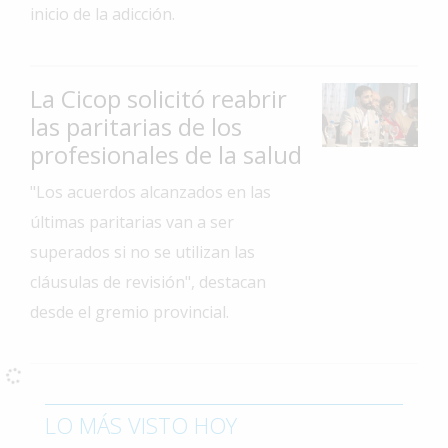
inicio de la adicción.
Interés
General
La
La Cicop solicitó reabrir
Ciudad
las paritarias de los
Deportes
profesionales de la salud
Arte
"Los acuerdos alcanzados en las
y
últimas paritarias van a ser
Espectáculos
superados si no se utilizan las
Policiales
cláusulas de revisión", destacan
Cartelera
desde el gremio provincial.
Fotos
de
Familia
Clasificados
LO MÁS VISTO HOY