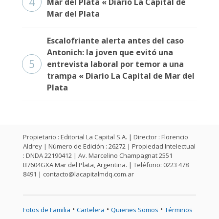
4
Mar del Plata « Diario La Capital de
Fúnebres
Mar del Plata
Escalofriante alerta antes del caso
Antonich: la joven que evitó una
5
entrevista laboral por temor a una
trampa « Diario La Capital de Mar del
Plata
Propietario : Editorial La Capital S.A. | Director : Florencio
Aldrey | Número de Edición : 26272 | Propiedad Intelectual
: DNDA 22190412 | Av. Marcelino Champagnat 2551
B7604GXA Mar del Plata, Argentina. | Teléfono: 0223 478
8491 |
contacto@lacapitalmdq.com.ar
•
•
•
Fotos de Familia
Cartelera
Quienes Somos
Términos