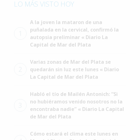
LO MÁS VISTO HOY
Interés
General
A la joven la mataron de una
La
puñalada en la cervical, confirmó la
1
Ciudad
autopsia preliminar « Diario La
Capital de Mar del Plata
Deportes
Arte
Varias zonas de Mar del Plata se
y
2
quedarán sin luz este lunes « Diario
Espectáculos
La Capital de Mar del Plata
Policiales
Habló el tío de Mailén Antonich: “Si
Cartelera
no hubiéramos venido nosotros no la
3
Fotos
encontraba nadie” « Diario La Capital
de
de Mar del Plata
Familia
Clasificados
Cómo estará el clima este lunes en