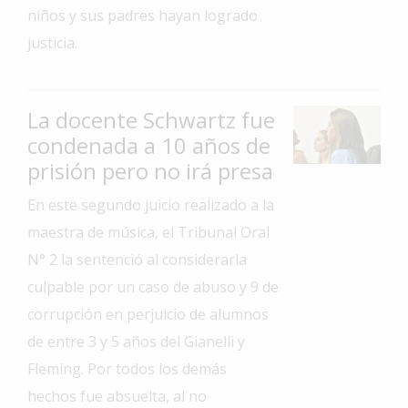
niños y sus padres hayan logrado
Interés
justicia.
General
La
Ciudad
La docente Schwartz fue
Deportes
condenada a 10 años de
prisión pero no irá presa
Arte
y
En este segundo juicio realizado a la
Espectáculos
maestra de música, el Tribunal Oral
Policiales
N° 2 la sentenció al considerarla
Cartelera
culpable por un caso de abuso y 9 de
Fotos
corrupción en perjuicio de alumnos
de
de entre 3 y 5 años del Gianelli y
Familia
Fleming. Por todos los demás
Clasificados
hechos fue absuelta, al no