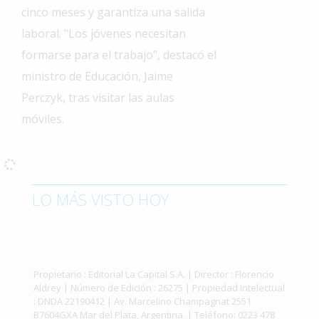
cinco meses y garantiza una salida
Interés
laboral. "Los jóvenes necesitan
General
formarse para el trabajo", destacó el
La
ministro de Educación, Jaime
Ciudad
Perczyk, tras visitar las aulas
Deportes
móviles.
Arte
y
Espectáculos
Policiales
LO MÁS VISTO HOY
Cartelera
Fotos
de
Familia
Propietario : Editorial La Capital S.A. | Director : Florencio
Aldrey | Número de Edición : 26275 | Propiedad Intelectual
Clasificados
: DNDA 22190412 | Av. Marcelino Champagnat 2551
B7604GXA Mar del Plata, Argentina. | Teléfono: 0223 478