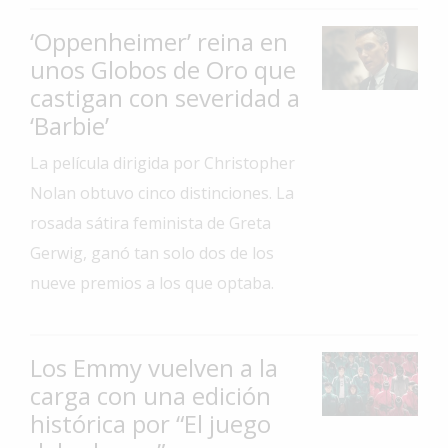
Interés
‘Oppenheimer’ reina en
General
unos Globos de Oro que
La
castigan con severidad a
Ciudad
‘Barbie’
Deportes
La película dirigida por Christopher
Arte
Nolan obtuvo cinco distinciones. La
y
rosada sátira feminista de Greta
Espectáculos
Gerwig, ganó tan solo dos de los
Policiales
nueve premios a los que optaba.
Cartelera
Fotos
Los Emmy vuelven a la
de
Familia
carga con una edición
histórica por “El juego
Clasificados