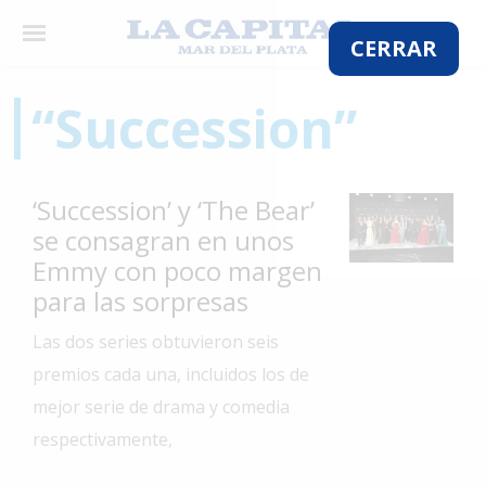
×
CERRAR
“Succession”
El
País
‘Succession’ y ‘The Bear’
El
se consagran en unos
Mundo
Emmy con poco margen
La
para las sorpresas
Zona
Las dos series obtuvieron seis
Cultura
premios cada una, incluidos los de
Tecnología
mejor serie de drama y comedia
Gastronomía
respectivamente,
Salud