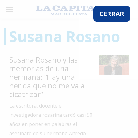
×
CERRAR
Susana Rosano
El
País
Susana Rosano y las
El
memorias de una
Mundo
hermana: “Hay una
La
herida que no me va a
Zona
cicatrizar”
Cultura
La escritora, docente e
Tecnología
investigadora rosarina tardó casi 50
Gastronomía
años en poner en palabras el
asesinato de su hermano Alfredo
Salud