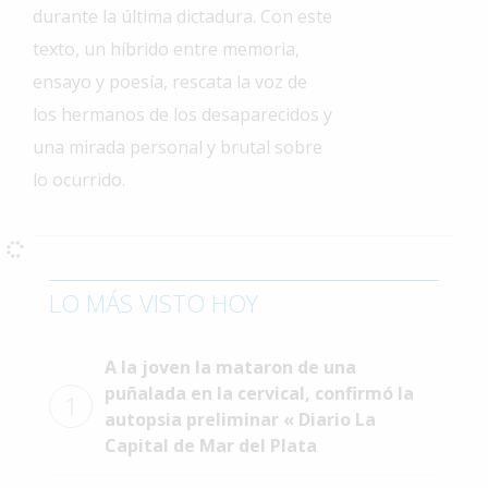
durante la última dictadura. Con este
Interés
texto, un híbrido entre memoria,
General
ensayo y poesía, rescata la voz de
La
los hermanos de los desaparecidos y
Ciudad
una mirada personal y brutal sobre
Deportes
lo ocurrido.
Arte
y
Espectáculos
Policiales
LO MÁS VISTO HOY
Cartelera
A la joven la mataron de una
Fotos
puñalada en la cervical, confirmó la
de
1
Familia
autopsia preliminar « Diario La
Capital de Mar del Plata
Clasificados