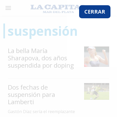
×
CERRAR
suspensión
El
País
La bella María
El
Sharapova, dos años
Mundo
suspendida por doping
La
Zona
Cultura
Dos fechas de
suspensión para
Tecnología
Lamberti
Gastronomía
Gastón Díaz sería el reemplazante
Salud