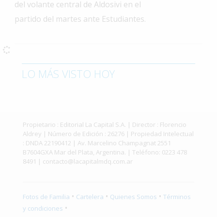
del volante central de Aldosivi en el
Interés
partido del martes ante Estudiantes.
General
La
Ciudad
Deportes
LO MÁS VISTO HOY
Arte
y
Espectáculos
Propietario : Editorial La Capital S.A. | Director : Florencio
Policiales
Aldrey | Número de Edición : 26276 | Propiedad Intelectual
: DNDA 22190412 | Av. Marcelino Champagnat 2551
Cartelera
B7604GXA Mar del Plata, Argentina. | Teléfono: 0223 478
8491 |
contacto@lacapitalmdq.com.ar
Fotos
de
Familia
•
•
•
Fotos de Familia
Cartelera
Quienes Somos
Términos
Clasificados
•
y condiciones