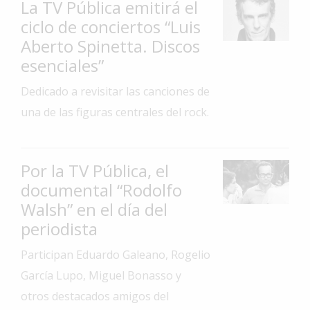
La TV Pública emitirá el
Interés
ciclo de conciertos “Luis
General
Aberto Spinetta. Discos
La
esenciales”
Ciudad
Dedicado a revisitar las canciones de
Deportes
una de las figuras centrales del rock.
Arte
y
Espectáculos
Por la TV Pública, el
Policiales
documental “Rodolfo
Walsh” en el día del
Cartelera
periodista
Fotos
de
Participan Eduardo Galeano, Rogelio
Familia
García Lupo, Miguel Bonasso y
Clasificados
otros destacados amigos del