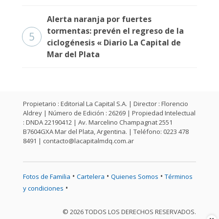
Alerta naranja por fuertes
tormentas: prevén el regreso de la
5
ciclogénesis « Diario La Capital de
Mar del Plata
Propietario : Editorial La Capital S.A. | Director : Florencio
Aldrey | Número de Edición : 26269 | Propiedad Intelectual
: DNDA 22190412 | Av. Marcelino Champagnat 2551
B7604GXA Mar del Plata, Argentina. | Teléfono: 0223 478
8491 |
contacto@lacapitalmdq.com.ar
•
•
•
Fotos de Familia
Cartelera
Quienes Somos
Términos
•
y condiciones
© 2026 TODOS LOS DERECHOS RESERVADOS.