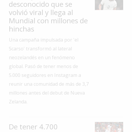
desconocido que se
Interés
volvió viral y llega al
General
Mundial con millones de
La
hinchas
Ciudad
Una campaña impulsada por 'el
Deportes
Scarso' transformó al lateral
Arte
neozelandés en un fenómeno
y
global. Pasó de tener menos de
Espectáculos
5.000 seguidores en Instagram a
Policiales
reunir una comunidad de más de 3,7
Cartelera
millones antes del debut de Nueva
Fotos
Zelanda.
de
Familia
Clasificados
De tener 4.700