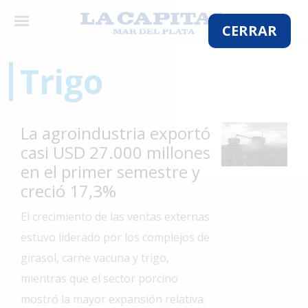
×
CERRAR
Trigo
El
País
La agroindustria exportó
El
casi USD 27.000 millones
Mundo
en el primer semestre y
La
creció 17,3%
Zona
El crecimiento de las ventas externas
Cultura
estuvo liderado por los complejos de
Tecnología
girasol, carne vacuna y trigo,
Gastronomía
mientras que el sector porcino
mostró la mayor expansión relativa.
Salud