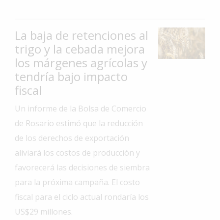
Interés
General
La baja de retenciones al
La
trigo y la cebada mejora
Ciudad
los márgenes agrícolas y
Deportes
tendría bajo impacto
fiscal
Arte
y
Un informe de la Bolsa de Comercio
Espectáculos
de Rosario estimó que la reducción
Policiales
de los derechos de exportación
Cartelera
aliviará los costos de producción y
favorecerá las decisiones de siembra
Fotos
de
para la próxima campaña. El costo
Familia
fiscal para el ciclo actual rondaría los
Clasificados
US$29 millones.