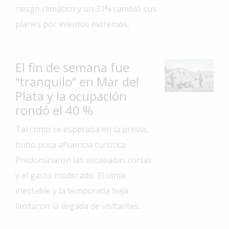
riesgo climático y un 31% cambió sus
Interés
planes por eventos extremos.
General
La
Ciudad
El fin de semana fue
Deportes
“tranquilo” en Mar del
Plata y la ocupación
Arte
y
rondó el 40 %
Espectáculos
Tal como se esperaba en la previa,
Policiales
hubo poca afluencia turística.
Cartelera
Predominaron las escapadas cortas
Fotos
y el gasto moderado. El clima
de
inestable y la temporada baja
Familia
limitaron la llegada de visitantes.
Clasificados