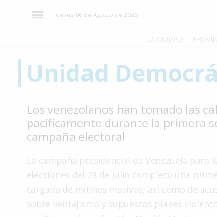
×
Jueves,06 de Agosto de 2026
LA CIUDAD
PROVIN
Unidad Democrá
El
País
El
Los venezolanos han tomado las cal
Mundo
pacíficamente durante la primera 
La
campaña electoral
Zona
Cultura
La campaña presidencial de Venezuela para l
elecciones del 28 de julio completó una pri
Tecnología
cargada de mítines masivos, así como de acu
Gastronomía
sobre ventajismo y supuestos planes violento
Salud