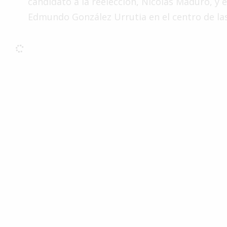
candidato a la reelección, Nicolás Maduro, y e
Interés
Edmundo González Urrutia en el centro de las
General
La
Ciudad
Deportes
Arte
y
Espectáculos
Policiales
Cartelera
Fotos
de
Familia
Clasificados