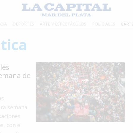
CIA
DEPORTES
ARTE Y ESPECTÁCULOS
POLICIALES
CART
tica
les
semana de
as
mera semana
saciones
s, con el