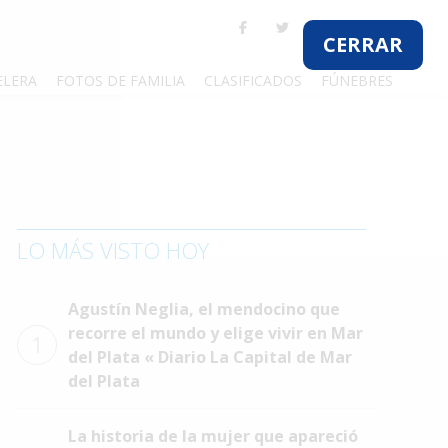
CERRAR
ELERA
FOTOS DE FAMILIA
CLASIFICADOS
FÚNEBRES
LO MÁS VISTO HOY
Agustín Neglia, el mendocino que
recorre el mundo y elige vivir en Mar
1
del Plata « Diario La Capital de Mar
del Plata
La historia de la mujer que apareció