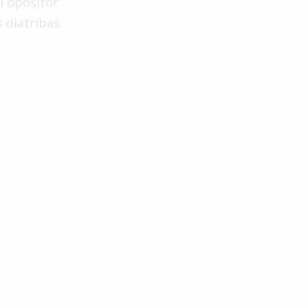
l opositor
 diatribas.