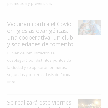
promoción y prevención.
Interés
General
La
Vacunan contra el Covid
Ciudad
en iglesias evangélicas,
Deportes
una cooperativa, un club
y sociedades de fomento
Arte
y
El plan de inmunización se
Espectáculos
desplegará por distintos puntos de
Policiales
la ciudad y se aplicarán primeras,
Cartelera
segundas y terceras dosis de forma
libre.
Fotos
de
Familia
Se realizará este viernes
Clasificados