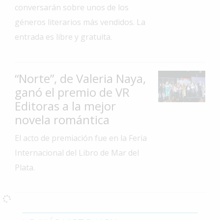
conversarán sobre unos de los
Interés
géneros literarios más vendidos. La
General
entrada es libre y gratuita.
La
Ciudad
Deportes
“Norte”, de Valeria Naya,
ganó el premio de VR
Arte
y
Editoras a la mejor
Espectáculos
novela romántica
Policiales
El acto de premiación fue en la Feria
Cartelera
Internacional del Libro de Mar del
Plata.
Fotos
de
Familia
Clasificados