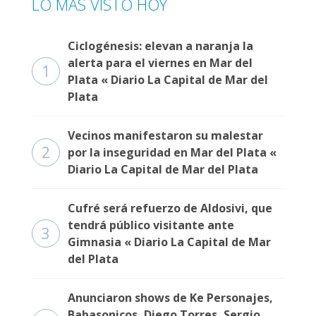
LO MÁS VISTO HOY
Fúnebres
Ciclogénesis: elevan a naranja la
alerta para el viernes en Mar del
1
Plata « Diario La Capital de Mar del
Plata
Vecinos manifestaron su malestar
2
por la inseguridad en Mar del Plata «
Diario La Capital de Mar del Plata
Cufré será refuerzo de Aldosivi, que
tendrá público visitante ante
3
Gimnasia « Diario La Capital de Mar
del Plata
Anunciaron shows de Ke Personajes,
Babasonicos, Diego Torres, Sergio