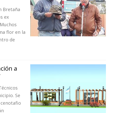
an Bretaña
s ex
 “Muchos
a flor en la
ntro de
ción a
r
Técnicos
icipio. Se
 cenotafio
án