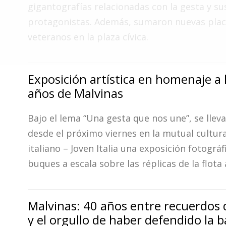
Fúnebres
gigantografías relacionadas con la gesta y su
protagonistas. Además, sumaron nuevas plac
veteranos en la plaza cívica.
Exposición artística en homenaje a 
años de Malvinas
Bajo el lema “Una gesta que nos une”, se llev
desde el próximo viernes en la mutual cultura
italiano – Joven Italia una exposición fotográf
buques a escala sobre las réplicas de la flota
Malvinas: 40 años entre recuerdos 
y el orgullo de haber defendido la 