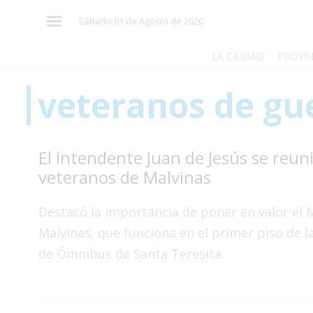
×
Sábado,01 de Agosto de 2026
LA CIUDAD
PROVIN
veteranos de gu
El
País
El
El intendente Juan de Jesús se reun
Mundo
veteranos de Malvinas
La
Zona
Destacó la importancia de poner en valor el 
Cultura
Malvinas, que funciona en el primer piso de l
de Ómnibus de Santa Teresita.
Tecnología
Gastronomía
Salud