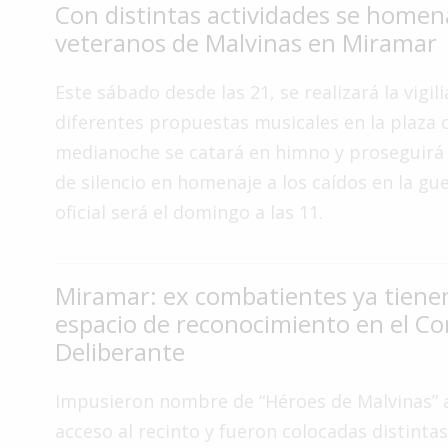
Con distintas actividades se homena
Interés
veteranos de Malvinas en Miramar
General
La
Este sábado desde las 21, se realizará la vigil
Ciudad
diferentes propuestas musicales en la plaza cí
Deportes
medianoche se catará en himno y proseguirá
de silencio en homenaje a los caídos en la gue
Arte
y
oficial será el domingo a las 11.
Espectáculos
Policiales
Miramar: ex combatientes ya tiene
Cartelera
espacio de reconocimiento en el Co
Fotos
Deliberante
de
Familia
Impusieron nombre de “Héroes de Malvinas” a
Clasificados
acceso al recinto y fueron colocadas distintas