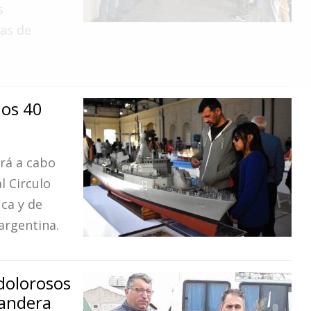
s
as de
los 40
ará a cabo
l Circulo
ica y de
 argentina.
dolorosos
bandera