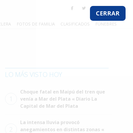
CERRAR
ELERA
FOTOS DE FAMILIA
CLASIFICADOS
FÚNEBRES
LO MÁS VISTO HOY
Choque fatal en Maipú del tren que
1
venía a Mar del Plata « Diario La
Capital de Mar del Plata
La intensa lluvia provocó
2
anegamientos en distintas zonas «