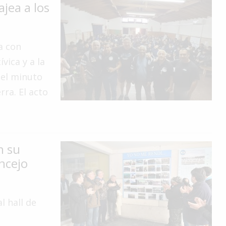
jea a los
ia con
vica y a la
 el minuto
rra. El acto
n su
ncejo
l hall de