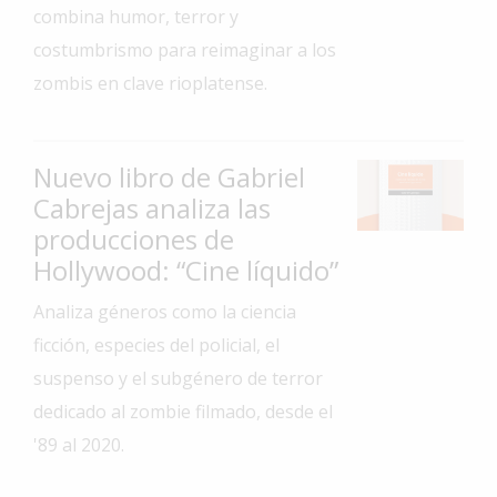
combina humor, terror y
Interés
costumbrismo para reimaginar a los
General
zombis en clave rioplatense.
La
Ciudad
Deportes
Nuevo libro de Gabriel
Cabrejas analiza las
Arte
y
producciones de
Espectáculos
Hollywood: “Cine líquido”
Policiales
Analiza géneros como la ciencia
Cartelera
ficción, especies del policial, el
suspenso y el subgénero de terror
Fotos
de
dedicado al zombie filmado, desde el
Familia
'89 al 2020.
Clasificados