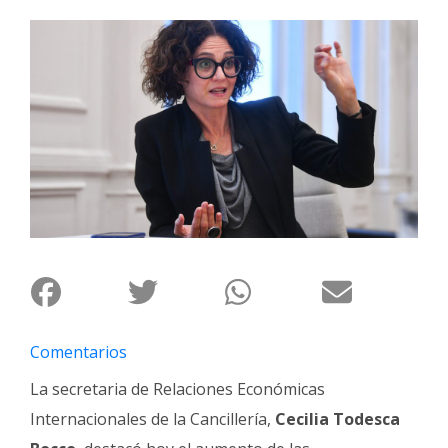
Interés
General
La
Ciudad
Deportes
Arte
y
Espectáculos
Policiales
Cartelera
Fotos
Comentarios
de
Familia
La secretaria de Relaciones Económicas
Internacionales de la Cancillería,
Cecilia Todesca
Clasificados