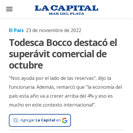
×
El País
23 de noviembre de 2022
Todesca Bocco destacó el
El
País
superávit comercial de
El
octubre
Mundo
"Nos ayuda por el lado de las reservas", dijo la
La
Zona
funcionaria. Además, remarcó que "la economía del
país esta año va a crecer arriba del 4% y eso es
Cultura
mucho en este contexto internacional".
Tecnología
Gastronomía
Agregar
La Capital
en
Salud