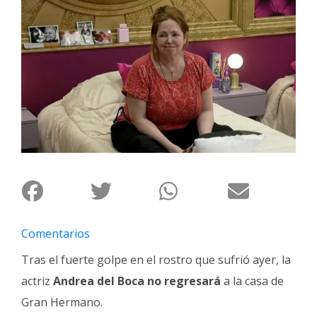
Interés
General
La
Ciudad
Deportes
Arte
y
Espectáculos
Policiales
Cartelera
Comentarios
Fotos
de
Tras el fuerte golpe en el rostro que sufrió ayer, la
Familia
actriz
Andrea del Boca no regresará
a la casa de
Clasificados
Gran Hermano.