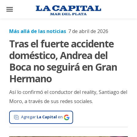
×
Más allá de las noticias
7 de abril de 2026
Tras el fuerte accidente
El
País
doméstico, Andrea del
El
Boca no seguirá en Gran
Mundo
Hermano
La
Zona
Así lo confirmó el conductor del reality, Santiago del
Cultura
Moro, a través de sus redes sociales.
Tecnología
Agregar
La Capital
en
Gastronomía
Salud