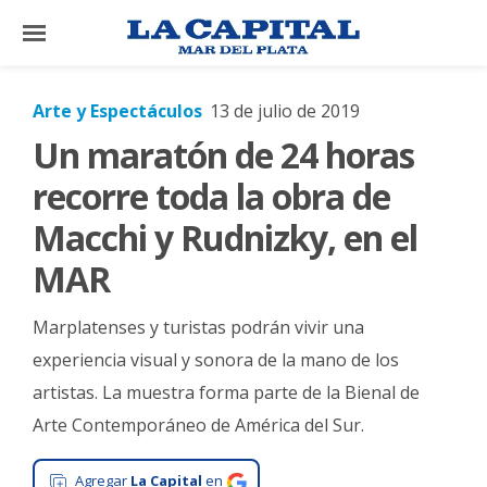
×
Arte y Espectáculos
13 de julio de 2019
Un maratón de 24 horas
El
País
recorre toda la obra de
El
Macchi y Rudnizky, en el
Mundo
MAR
La
Zona
Marplatenses y turistas podrán vivir una
Cultura
experiencia visual y sonora de la mano de los
artistas. La muestra forma parte de la Bienal de
Tecnología
Arte Contemporáneo de América del Sur.
Gastronomía
Salud
Agregar
La Capital
en