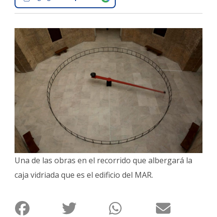
Interés
General
La
Ciudad
Deportes
Arte
y
Espectáculos
Policiales
Cartelera
Una de las obras en el recorrido que albergará la
Fotos
caja vidriada que es el edificio del MAR.
de
Familia
Clasificados