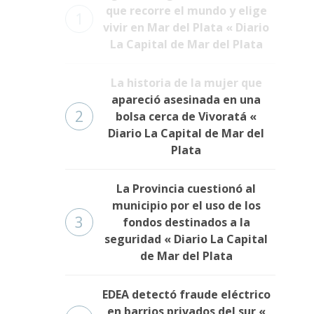
que recorre el mundo y elige
1
vivir en Mar del Plata « Diario
La Capital de Mar del Plata
La historia de la mujer que
apareció asesinada en una
2
bolsa cerca de Vivoratá «
Diario La Capital de Mar del
Plata
La Provincia cuestionó al
municipio por el uso de los
3
fondos destinados a la
seguridad « Diario La Capital
de Mar del Plata
EDEA detectó fraude eléctrico
en barrios privados del sur «