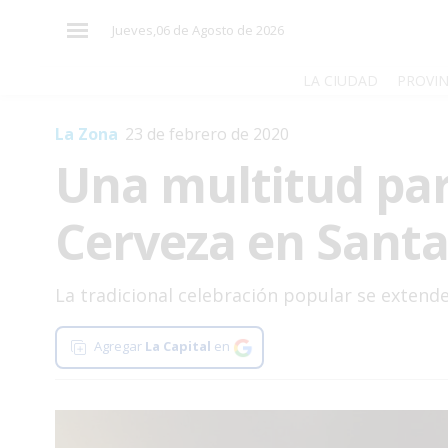
×
Jueves,06 de Agosto de 2026
LA CIUDAD
PROVIN
La Zona
23 de febrero de 2020
El
Una multitud part
País
El
Cerveza en Santa
Mundo
La
Zona
La tradicional celebración popular se extend
Cultura
Agregar
La Capital
en
Tecnología
Gastronomía
Salud