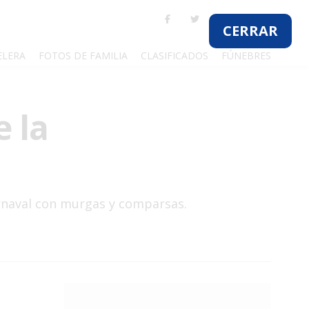
CERRAR
ELERA
FOTOS DE FAMILIA
CLASIFICADOS
FÚNEBRES
e la
arnaval con murgas y comparsas.