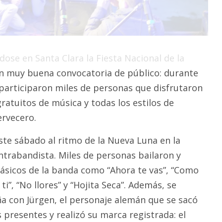
ose en Santa Clara la Fiesta Nacional de la
n muy buena convocatoria de público: durante
 participaron miles de personas que disfrutaron
ratuitos de música y todas los estilos de
ervecero.
ste sábado al ritmo de la Nueva Luna en la
ntrabandista. Miles de personas bailaron y
lásicos de la banda como “Ahora te vas”, “Como
i”, “No llores” y “Hojita Seca”. Además, se
a con Jürgen, el personaje alemán que se sacó
os presentes y realizó su marca registrada: el