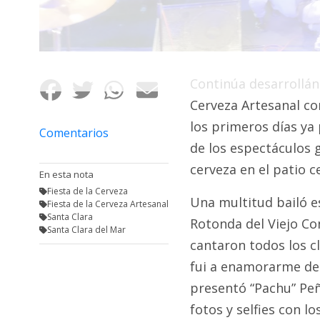
Fúnebres
Continúa desarrollánd
Cerveza Artesanal co
los primeros días ya
Comentarios
de los espectáculos g
cerveza en el patio c
En esta nota
Fiesta de la Cerveza
Una multitud bailó e
Fiesta de la Cerveza Artesanal
Santa Clara
Rotonda del Viejo Co
Santa Clara del Mar
cantaron todos los c
fui a enamorarme de t
presentó “Pachu” Peñ
fotos y selfies con l