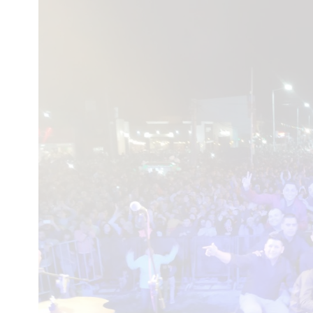
Interés
General
La
Ciudad
Deportes
Arte
y
Espectáculos
Policiales
Cartelera
Fotos
de
Familia
Clasificados