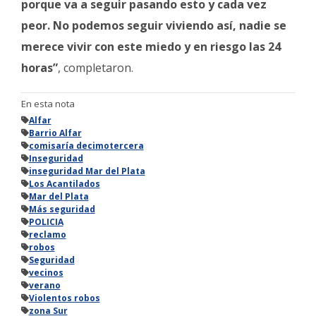
porque va a seguir pasando esto y cada vez
peor. No podemos seguir viviendo así, nadie se
merece vivir con este miedo y en riesgo las 24
horas”
, completaron.
En esta nota
Alfar
Barrio Alfar
comisaría decimotercera
Inseguridad
inseguridad Mar del Plata
Los Acantilados
Mar del Plata
Más seguridad
POLICIA
reclamo
robos
Seguridad
vecinos
verano
Violentos robos
zona Sur