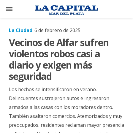
×
La Ciudad
6 de febrero de 2025
Vecinos de Alfar sufren
El
País
violentos robos casi a
El
diario y exigen más
Mundo
seguridad
La
Zona
Los hechos se intensificaron en verano.
Cultura
Delincuentes sustrajeron autos e ingresaron
armados a las casas con los moradores dentro.
Tecnología
También asaltaron comercios. Atemorizados y muy
Gastronomía
preocupados, residentes reclaman mayor presencia
Salud