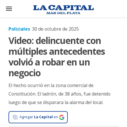
×
Policiales
30 de octubre de 2025
Video: delincuente con
El
País
múltiples antecedentes
El
volvió a robar en un
Mundo
negocio
La
Zona
El hecho ocurrió en la zona comercial de
Cultura
Constitución. El ladrón, de 38 años, fue detenido
luego de que se disparara la alarma del local.
Tecnología
Gastronomía
Agregar
La Capital
en
Salud