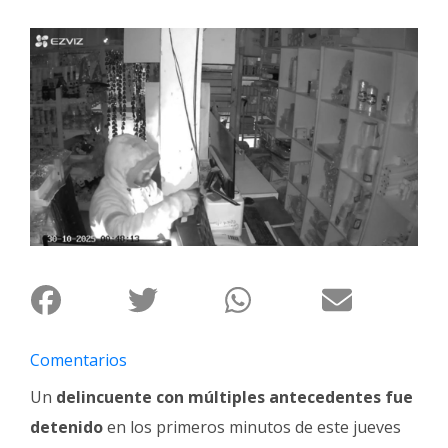
Interés
General
La
Ciudad
Deportes
Arte
y
Espectáculos
Policiales
Cartelera
Fotos
Comentarios
de
Familia
Un
delincuente con múltiples antecedentes fue
Clasificados
detenido
en los primeros minutos de este jueves