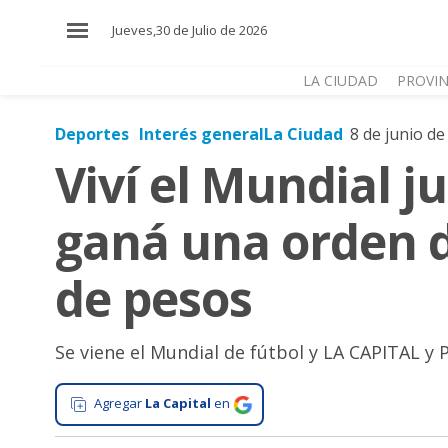
×
Jueves,30 de Julio de 2026
LA CIUDAD
PROVIN
Deportes
Interés general
La Ciudad
8 de junio de
El
Viví el Mundial 
País
El
ganá una orden 
Mundo
La
de pesos
Zona
Cultura
Se viene el Mundial de fútbol y LA CAPITAL y 
Tecnología
Gastronomía
Agregar
La Capital
en
Salud