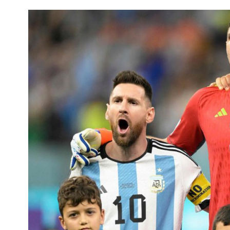
Interés
General
La
Ciudad
Deportes
Arte
y
Espectáculos
Policiales
Cartelera
Fotos
de
Familia
Clasificados