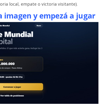
toria local, empate o victoria visitante).
la imagen y empezá a jugar