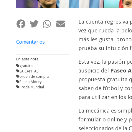
Fúnebres
La cuenta regresiva 
vez que rueda la pelo
más les gusta: pronos
Comentarios
prueba su intuición f
En esta nota
Esta vez, la pasión p
gratuito
auspicio del
Paseo A
LA CAPITAL
orden de compra
propuesta gratuita q
Paseo Aldrey
Prode Mundial
saben de fútbol y co
para utilizar en los 
La mecánica es simpl
formulario online y p
seleccionados de la 