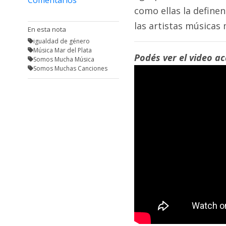
como ellas la definen
Interés
las artistas músicas 
General
En esta nota
igualdad de género
La
Música Mar del Plata
Ciudad
Podés ver el video ac
Somos Mucha Música
Somos Muchas Canciones
Deportes
Arte
y
Espectáculos
Policiales
Cartelera
Fotos
de
Familia
Clasificados