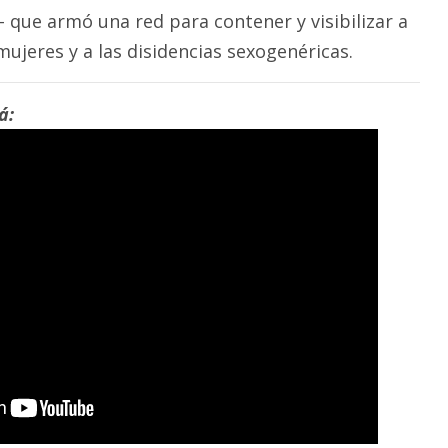
- que armó una red para contener y visibilizar a
mujeres y a las disidencias sexogenéricas.
á: