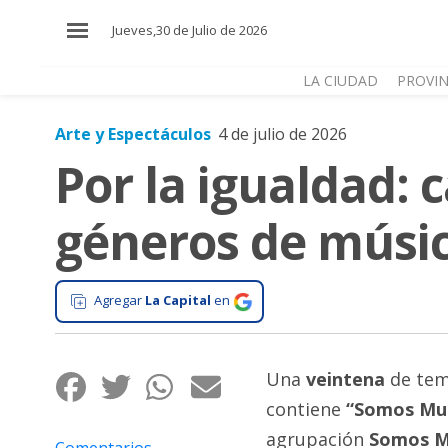
×
Jueves,30 de Julio de 2026
LA CIUDAD
PROVIN
Arte y Espectáculos
4 de julio de 2026
El
Por la igualdad: 
País
El
géneros de músi
Mundo
La
Zona
Agregar
La Capital
en
Cultura
Tecnología
Una
veintena
de tem
Gastronomía
contiene
“Somos Muc
agrupación
Somos M
Salud
Comentarios