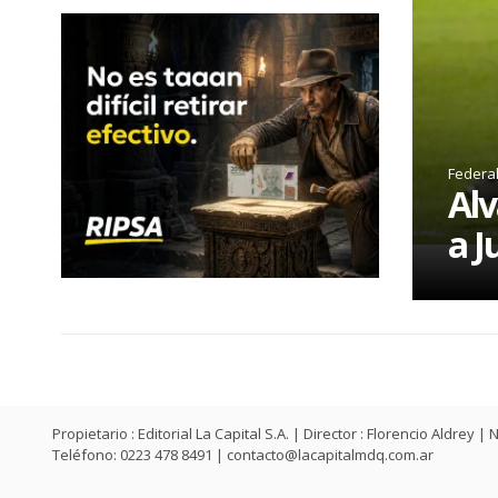
Federa
Alv
a J
Propietario : Editorial La Capital S.A. | Director : Florencio Aldr
Teléfono: 0223 478 8491 |
contacto@lacapitalmdq.com.ar