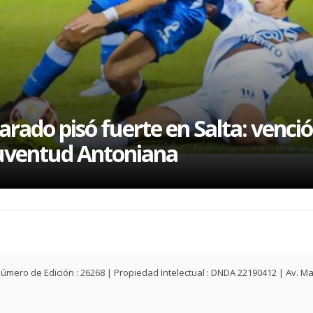
l
arado pisó fuerte en Salta: venció
uventud Antoniana
ey | Número de Edición : 26268 | Propiedad Intelectual : DNDA 22190412 | Av