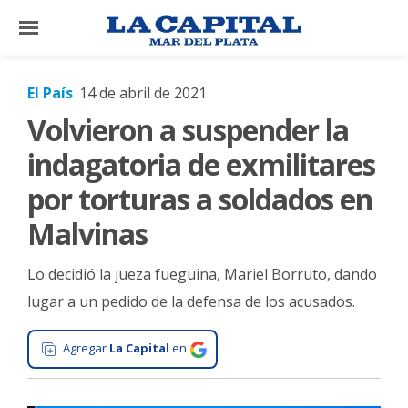
×
El País
14 de abril de 2021
Volvieron a suspender la
El
País
indagatoria de exmilitares
El
por torturas a soldados en
Mundo
Malvinas
La
Zona
Lo decidió la jueza fueguina, Mariel Borruto, dando
Cultura
lugar a un pedido de la defensa de los acusados.
Tecnología
Agregar
La Capital
en
Gastronomía
Salud