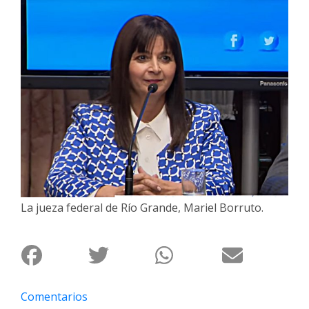
Interés
General
La
Ciudad
Deportes
Arte
y
Espectáculos
Policiales
La jueza federal de Río Grande, Mariel Borruto.
Cartelera
Fotos
de
Familia
Clasificados
Comentarios