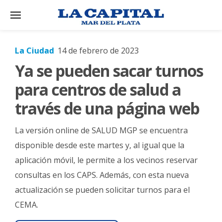
×
La Ciudad
14 de febrero de 2023
Ya se pueden sacar turnos
El
País
para centros de salud a
El
través de una página web
Mundo
La versión online de SALUD MGP se encuentra
La
Zona
disponible desde este martes y, al igual que la
aplicación móvil, le permite a los vecinos reservar
Cultura
consultas en los CAPS. Además, con esta nueva
Tecnología
actualización se pueden solicitar turnos para el
Gastronomía
CEMA.
Salud