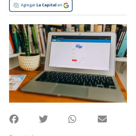
Agregar
La Capital
en
Interés
General
La
Ciudad
Deportes
Arte
y
Espectáculos
Policiales
Cartelera
Fotos
de
Familia
Clasificados