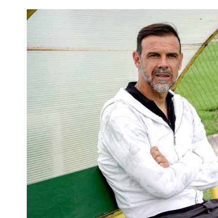
Interés
General
La
Ciudad
Deportes
Arte
y
Espectáculos
Policiales
Cartelera
Fotos
de
Familia
Clasificados