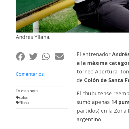
Fúnebres
Andrés Yllana.
El entrenador
Andrés
a la máxima categor
torneo Apertura, tomó
Comentarios
de
Colón de Santa F
En esta nota
El chubutense reemp
colon
sumó apenas
14 pun
Yllana
partidos) en la Zona 
argentino.