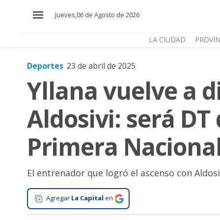
×
Jueves,06 de Agosto de 2026
LA CIUDAD
PROVIN
Deportes
23 de abril de 2025
El
Yllana vuelve a di
País
El
Aldosivi: será DT
Mundo
La
Primera Naciona
Zona
Cultura
El entrenador que logró el ascenso con Aldos
Tecnología
Gastronomía
Agregar
La Capital
en
Salud