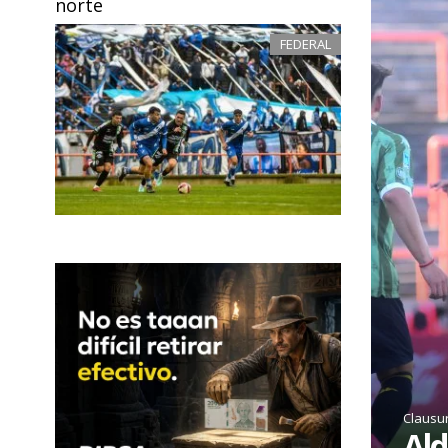
norte
FEDERAL
Clausu
Ald