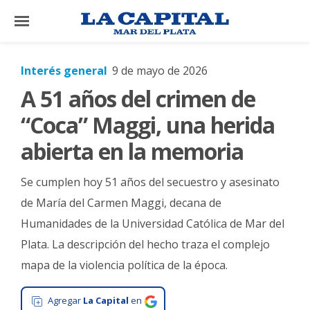
×
Interés general
9 de mayo de 2026
A 51 años del crimen de
El
País
“Coca” Maggi, una herida
El
abierta en la memoria
Mundo
Se cumplen hoy 51 años del secuestro y asesinato
La
Zona
de María del Carmen Maggi, decana de
Humanidades de la Universidad Católica de Mar del
Cultura
Plata. La descripción del hecho traza el complejo
Tecnología
mapa de la violencia política de la época.
Gastronomía
Agregar
La Capital
en
Salud