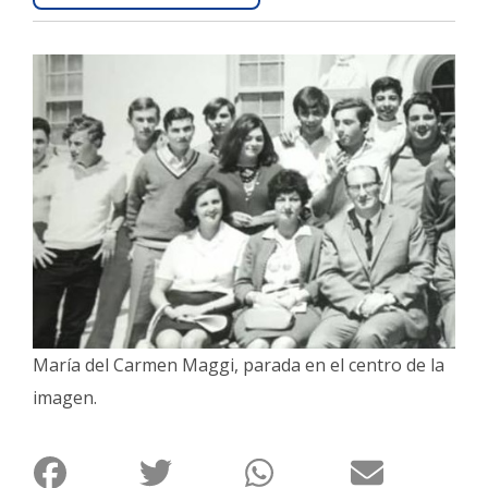
Interés
General
La
Ciudad
Deportes
Arte
y
Espectáculos
Policiales
Cartelera
María del Carmen Maggi, parada en el centro de la
Fotos
de
imagen.
Familia
Clasificados