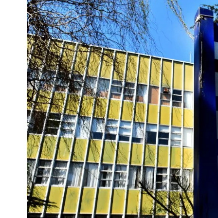
Interés
General
La
Ciudad
Deportes
Arte
y
Espectáculos
Policiales
Cartelera
Fotos
de
Familia
Clasificados