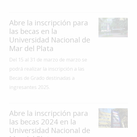
Interés
General
Abre la inscripción para
La
las becas en la
Ciudad
Universidad Nacional de
Deportes
Mar del Plata
Arte
Del 15 al 31 de marzo de marzo se
y
podrá realizar la inscripción a las
Espectáculos
Becas de Grado destinadas a
Policiales
ingresantes 2025.
Cartelera
Fotos
de
Abre la inscripción para
Familia
las becas 2024 en la
Universidad Nacional de
Clasificados