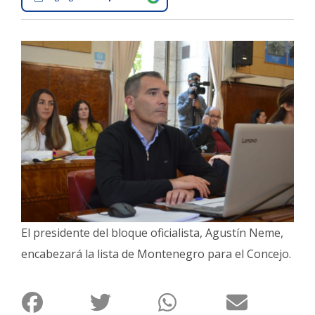
Interés
General
La
Ciudad
Deportes
Arte
y
Espectáculos
Policiales
Cartelera
El presidente del bloque oficialista, Agustín Neme,
Fotos
encabezará la lista de Montenegro para el Concejo.
de
Familia
Clasificados