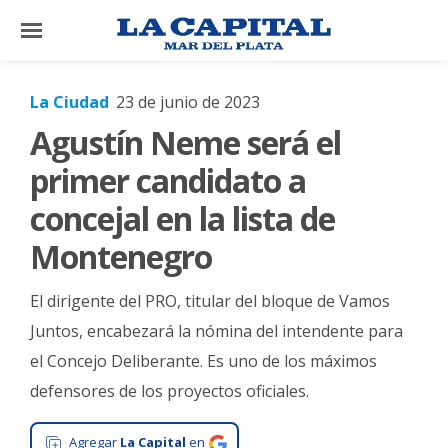
×
La Ciudad
23 de junio de 2023
Agustín Neme será el
El
País
primer candidato a
El
concejal en la lista de
Mundo
Montenegro
La
Zona
El dirigente del PRO, titular del bloque de Vamos
Cultura
Juntos, encabezará la nómina del intendente para
el Concejo Deliberante. Es uno de los máximos
Tecnología
defensores de los proyectos oficiales.
Gastronomía
Salud
Agregar
La Capital
en