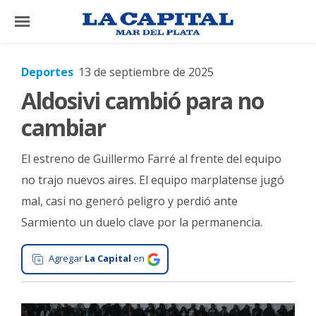
×
Deportes
13 de septiembre de 2025
Aldosivi cambió para no
El
País
cambiar
El
El estreno de Guillermo Farré al frente del equipo
Mundo
no trajo nuevos aires. El equipo marplatense jugó
La
mal, casi no generó peligro y perdió ante
Zona
Sarmiento un duelo clave por la permanencia.
Cultura
Tecnología
Agregar
La Capital
en
Gastronomía
Salud