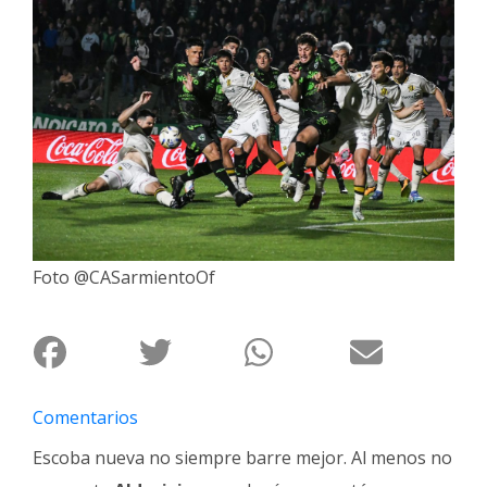
Interés
General
La
Ciudad
Deportes
Arte
y
Espectáculos
Foto @CASarmientoOf
Policiales
Cartelera
Fotos
de
Familia
Comentarios
Clasificados
Escoba nueva no siempre barre mejor. Al menos no