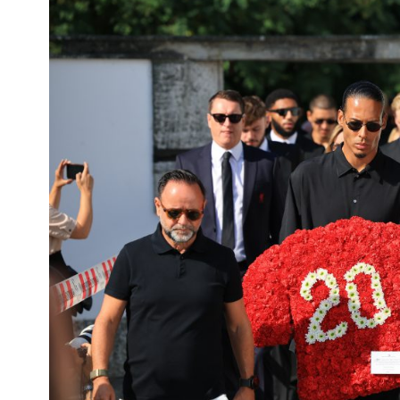
Interés
General
La
Ciudad
Deportes
Arte
y
Espectáculos
Policiales
Cartelera
Fotos
de
Familia
Clasificados