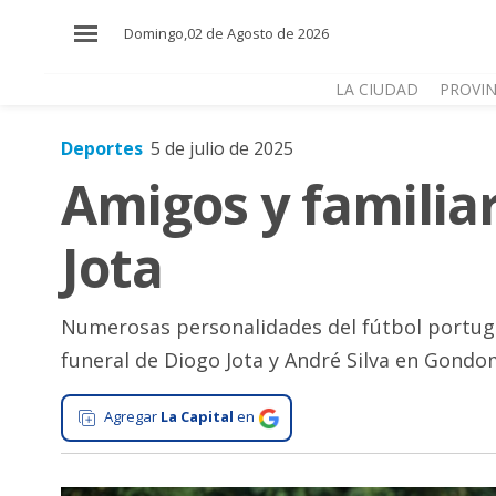
×
Domingo,02 de Agosto de 2026
LA CIUDAD
PROVIN
Deportes
5 de julio de 2025
El
Amigos y familia
País
El
Jota
Mundo
La
Zona
Numerosas personalidades del fútbol portugué
funeral de Diogo Jota y André Silva en Gondo
Cultura
Tecnología
Agregar
La Capital
en
Gastronomía
Salud