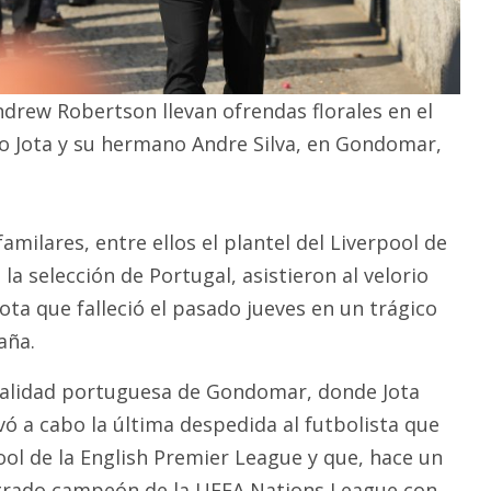
Andrew Robertson llevan ofrendas florales en el
go Jota y su hermano Andre Silva, en Gondomar,
amilares, entre ellos el plantel del Liverpool de
 la selección de Portugal, asistieron al velorio
ota que falleció el pasado jueves en un trágico
aña.
calidad portuguesa de Gondomar, donde Jota
evó a cabo la última despedida al futbolista que
ool de la English Premier League y que, hace un
grado campeón de la UEFA Nations League con