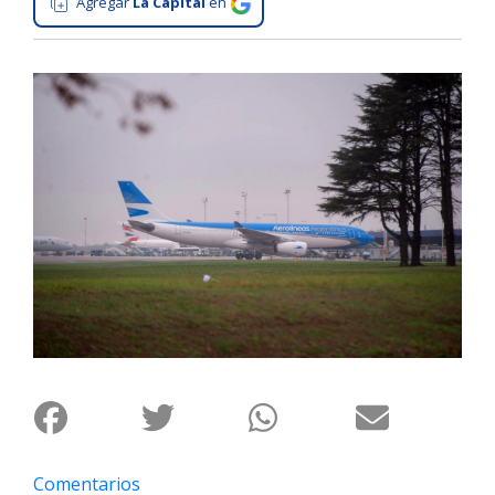
Agregar
La Capital
en
Interés
General
La
Ciudad
Deportes
Arte
y
Espectáculos
Policiales
Cartelera
Fotos
de
Familia
Clasificados
Comentarios