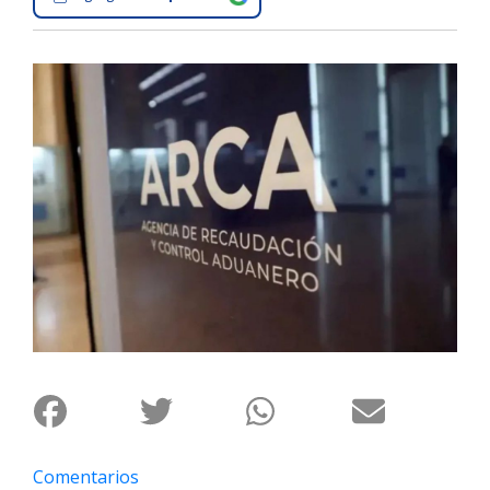
Interés
General
La
Ciudad
Deportes
Arte
y
Espectáculos
Policiales
Cartelera
Fotos
de
Familia
Clasificados
Comentarios