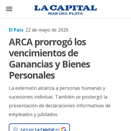
×
El País
22 de mayo de 2026
ARCA prorrogó los
El
País
vencimientos de
El
Ganancias y Bienes
Mundo
Personales
La
Zona
La extensión alcanza a personas humanas y
Cultura
sucesiones indivisas. También se postergó la
presentación de declaraciones informativas de
Tecnología
empleados y jubilados.
Gastronomía
Salud
Agregar
La Capital
en