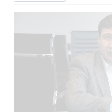
Interés
General
La
Ciudad
Deportes
Arte
y
Espectáculos
Policiales
Cartelera
Fotos
de
Familia
Clasificados