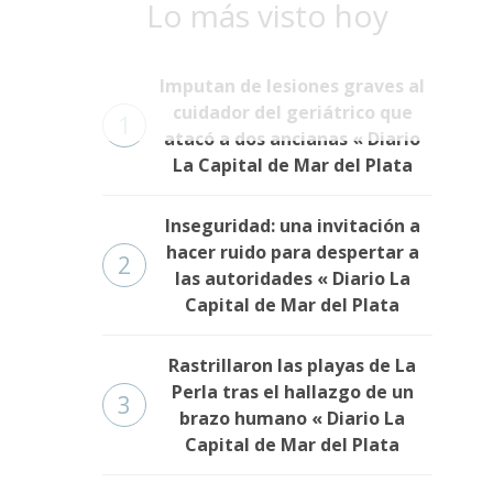
Lo más visto hoy
Imputan de lesiones graves al
cuidador del geriátrico que
1
atacó a dos ancianas « Diario
La Capital de Mar del Plata
Inseguridad: una invitación a
hacer ruido para despertar a
2
las autoridades « Diario La
Capital de Mar del Plata
Rastrillaron las playas de La
Perla tras el hallazgo de un
3
brazo humano « Diario La
Capital de Mar del Plata