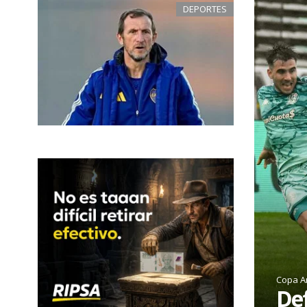
DEPORTES
Copa A
Def