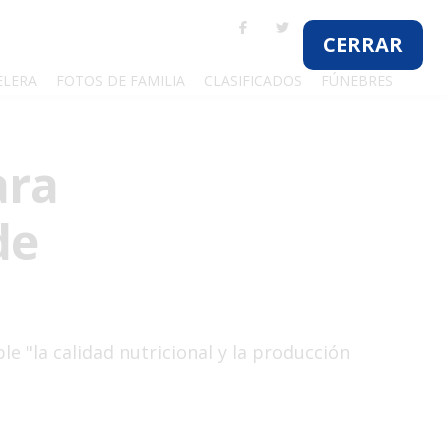
ELERA
FOTOS DE FAMILIA
CLASIFICADOS
FÚNEBRES
ara
de
e "la calidad nutricional y la producción