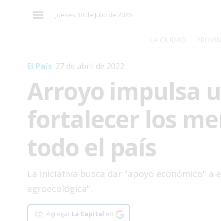
×
Jueves,30 de Julio de 2026
LA CIUDAD
PROVIN
El País
27 de abril de 2022
El
Arroyo impulsa u
País
El
fortalecer los m
Mundo
La
todo el país
Zona
Cultura
La iniciativa busca dar "apoyo económico" a e
Tecnología
agroecológica".
Gastronomía
Agregar
La Capital
en
Salud