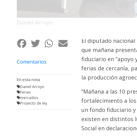
Fúnebres
Daniel Arroyo.
El diputado nacional
que mañana presenta
fiduciario en “apoyo
Comentarios
ferias de cercanía, p
la producción agroeco
En esta nota
Daniel Arroyo
“Mañana a las 10 pre
Ferias
mercados
fortalecimiento a los
Proyecto de ley
un fondo fiduciario 
existen en distintos 
Social en declaracio