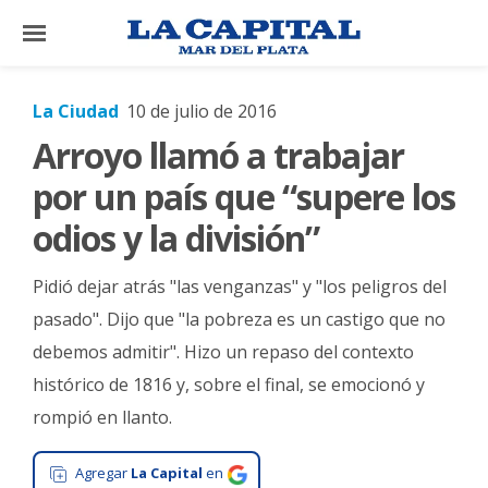
×
La Ciudad
10 de julio de 2016
Arroyo llamó a trabajar
El
País
por un país que “supere los
El
odios y la división”
Mundo
Pidió dejar atrás "las venganzas" y "los peligros del
La
Zona
pasado". Dijo que "la pobreza es un castigo que no
debemos admitir". Hizo un repaso del contexto
Cultura
histórico de 1816 y, sobre el final, se emocionó y
Tecnología
rompió en llanto.
Gastronomía
Agregar
La Capital
en
Salud