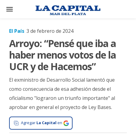
×
El País
3 de febrero de 2024
Arroyo: “Pensé que iba a
El
País
haber menos votos de la
El
UCR y de Hacemos”
Mundo
El exministro de Desarrollo Social lamentó que
La
Zona
como consecuencia de esa adhesión desde el
oficialismo "lograron un triunfo importante" al
Cultura
aprobar en general el proyecto de Ley Bases.
Tecnología
Gastronomía
Agregar
La Capital
en
Salud