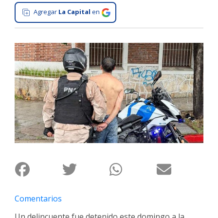
Agregar
La Capital
en
Interés
General
La
Ciudad
Deportes
Arte
y
Espectáculos
Policiales
Cartelera
Fotos
de
Familia
Comentarios
Clasificados
Un delincuente fue detenido este domingo a la