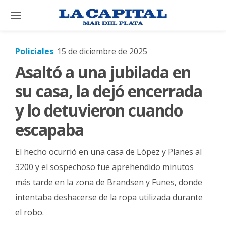
×
Policiales
15 de diciembre de 2025
Asaltó a una jubilada en
El
País
su casa, la dejó encerrada
El
y lo detuvieron cuando
Mundo
escapaba
La
Zona
El hecho ocurrió en una casa de López y Planes al
Cultura
3200 y el sospechoso fue aprehendido minutos
más tarde en la zona de Brandsen y Funes, donde
Tecnología
intentaba deshacerse de la ropa utilizada durante
Gastronomía
el robo.
Salud