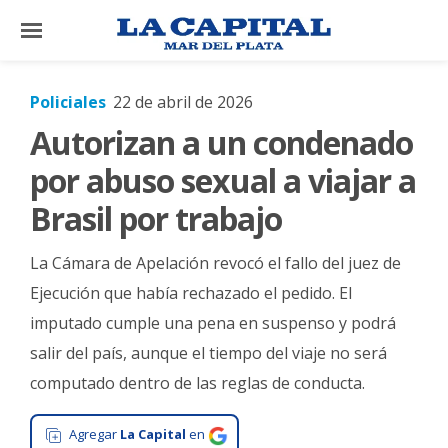
×
Policiales
22 de abril de 2026
Autorizan a un condenado
El
País
por abuso sexual a viajar a
El
Brasil por trabajo
Mundo
La Cámara de Apelación revocó el fallo del juez de
La
Zona
Ejecución que había rechazado el pedido. El
imputado cumple una pena en suspenso y podrá
Cultura
salir del país, aunque el tiempo del viaje no será
Tecnología
computado dentro de las reglas de conducta.
Gastronomía
Agregar
La Capital
en
Salud