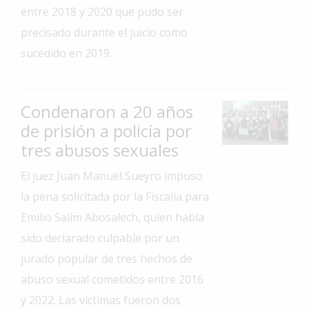
entre 2018 y 2020 que pudo ser
Interés
precisado durante el juicio como
General
sucedido en 2019.
La
Ciudad
Deportes
Condenaron a 20 años
de prisión a policía por
Arte
y
tres abusos sexuales
Espectáculos
El juez Juan Manuel Sueyro impuso
Policiales
la pena solicitada por la Fiscalía para
Cartelera
Emilio Salim Abosalech, quien había
Fotos
sido declarado culpable por un
de
jurado popular de tres hechos de
Familia
abuso sexual cometidos entre 2016
Clasificados
y 2022. Las víctimas fueron dos