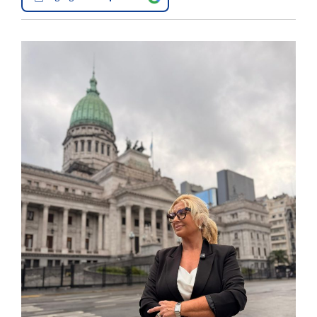
Interés
General
La
Ciudad
Deportes
Arte
y
Espectáculos
Policiales
Cartelera
Fotos
de
Familia
Clasificados