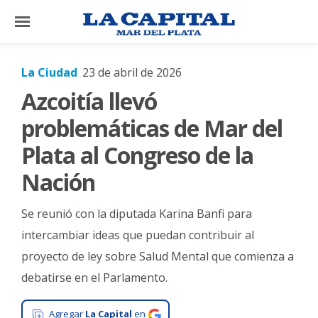
×
La Ciudad
23 de abril de 2026
Azcoitía llevó
El
País
problemáticas de Mar del
El
Plata al Congreso de la
Mundo
Nación
La
Zona
Se reunió con la diputada Karina Banfi para
Cultura
intercambiar ideas que puedan contribuir al
proyecto de ley sobre Salud Mental que comienza a
Tecnología
debatirse en el Parlamento.
Gastronomía
Salud
Agregar
La Capital
en