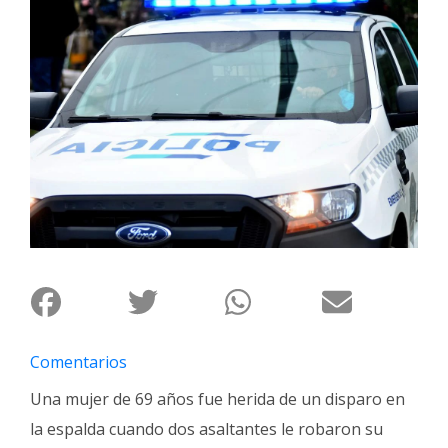
Interés
General
La
Ciudad
Deportes
Arte
y
Espectáculos
Policiales
Cartelera
Fotos
de
Comentarios
Familia
Una mujer de 69 años fue herida de un disparo en
Clasificados
la espalda cuando dos asaltantes le robaron su