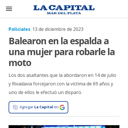
×
Policiales
13 de diciembre de 2023
Balearon en la espalda a
El
País
una mujer para robarle la
El
moto
Mundo
Los dos asaltantes que la abordaron en 14 de julio
La
Zona
y Rivadavia forcejaron con la víctima de 69 años y
uno de ellos le efectuó un disparo.
Cultura
Tecnología
Agregar
La Capital
en
Gastronomía
Salud