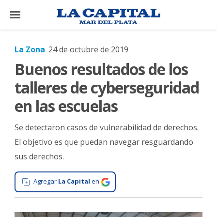
×
La Zona
24 de octubre de 2019
Buenos resultados de los
El
País
talleres de cyberseguridad
El
en las escuelas
Mundo
Se detectaron casos de vulnerabilidad de derechos.
La
Zona
El objetivo es que puedan navegar resguardando
sus derechos.
Cultura
Tecnología
Agregar
La Capital
en
Gastronomía
Salud