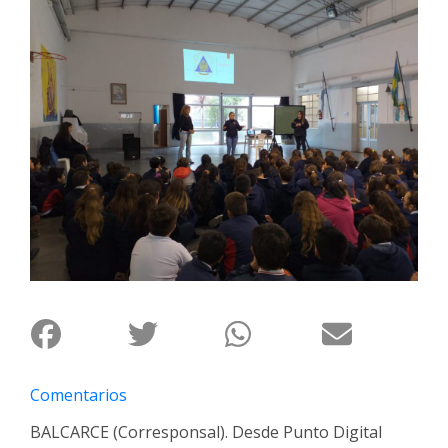
Interés
General
La
Ciudad
Deportes
Arte
y
Espectáculos
Policiales
Cartelera
Fotos
de
Familia
Comentarios
Clasificados
BALCARCE (Corresponsal). Desde Punto Digital