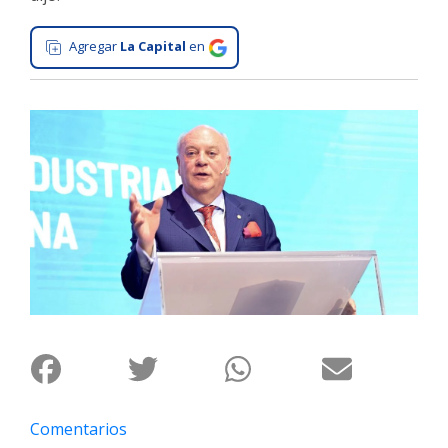
Interés
Agregar
La Capital
en
General
La
Ciudad
Deportes
Arte
y
Espectáculos
Policiales
Cartelera
Fotos
de
Familia
Clasificados
Comentarios