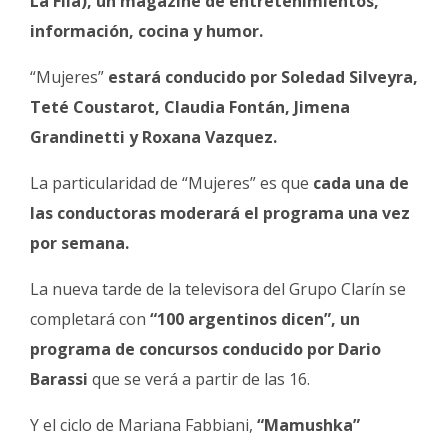
La Flia), un magazine de entretenimientos,
Fúnebres
información, cocina y humor.
“Mujeres”
estará conducido por Soledad Silveyra,
Teté Coustarot, Claudia Fontán, Jimena
Grandinetti y Roxana Vazquez.
La particularidad de “Mujeres” es que
cada una de
las conductoras moderará el programa una vez
por semana.
La nueva tarde de la televisora del Grupo Clarín se
completará con
“100 argentinos dicen”, un
programa de concursos conducido por Dario
Barassi
que se verá a partir de las 16.
Y el ciclo de Mariana Fabbiani,
“Mamushka”