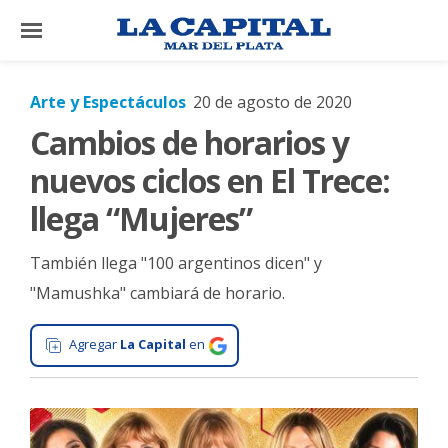
×
Arte y Espectáculos
20 de agosto de 2020
Cambios de horarios y
El
País
nuevos ciclos en El Trece:
El
llega “Mujeres”
Mundo
También llega "100 argentinos dicen" y
La
Zona
"Mamushka" cambiará de horario.
Cultura
Agregar
La Capital
en
Tecnología
Gastronomía
Salud