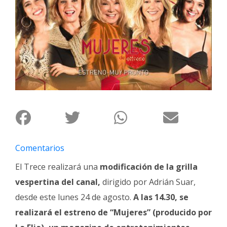
Interés
General
La
Ciudad
Deportes
Arte
y
Espectáculos
Policiales
Comentarios
Cartelera
El Trece realizará una
modificación de la grilla
Fotos
vespertina del canal,
dirigido por Adrián Suar,
de
Familia
desde este lunes 24 de agosto.
A las 14.30, se
realizará el estreno de “Mujeres” (producido por
Clasificados