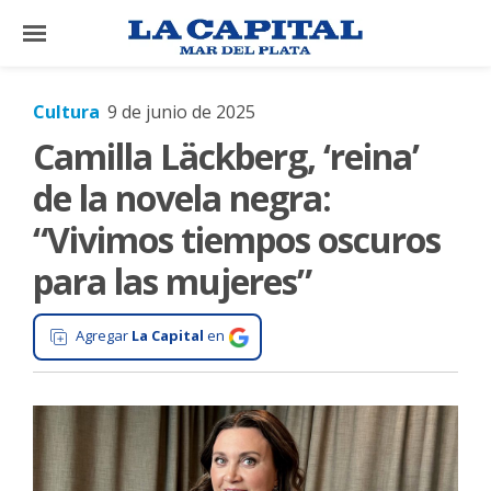
×
Cultura
9 de junio de 2025
Camilla Läckberg, ‘reina’
El
País
de la novela negra:
El
“Vivimos tiempos oscuros
Mundo
para las mujeres”
La
Zona
Agregar
La Capital
en
Cultura
Tecnología
Gastronomía
Salud