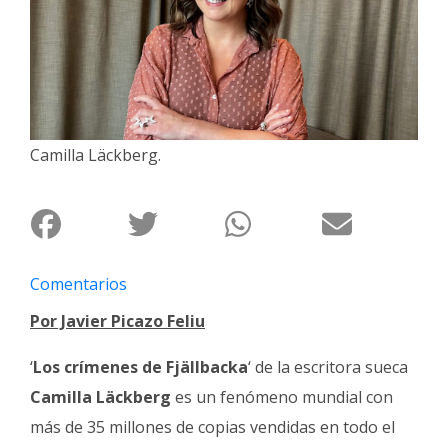
Interés
General
La
Ciudad
Deportes
Camilla Läckberg.
Arte
y
Espectáculos
Policiales
Comentarios
Cartelera
Por Javier Picazo Feliu
Fotos
de
‘
Los crímenes de Fjällbacka
‘ de la escritora sueca
Familia
Camilla Läckberg
es un fenómeno mundial con
Clasificados
más de 35 millones de copias vendidas en todo el