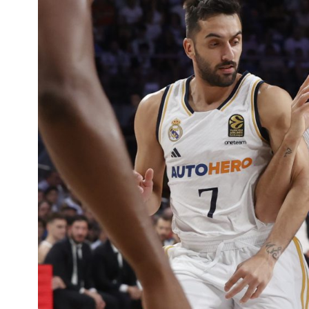
Interés
General
La
Ciudad
Deportes
Arte
y
Espectáculos
Policiales
Cartelera
Fotos
de
Familia
Clasificados