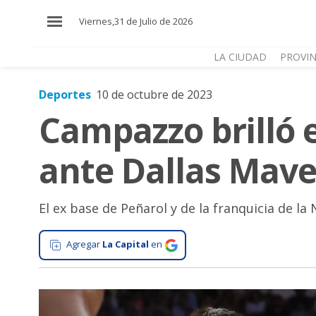
×
Viernes,31 de Julio de 2026
LA CIUDAD
PROVIN
Deportes
10 de octubre de 2023
El
Campazzo brilló 
País
El
ante Dallas Mave
Mundo
La
Zona
El ex base de Peñarol y de la franquicia de l
Cultura
Agregar
La Capital
en
Tecnología
Gastronomía
Salud