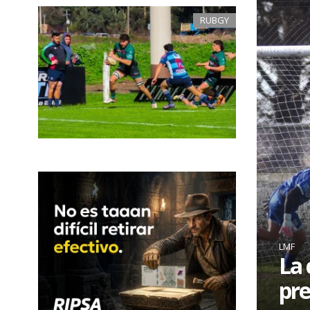
RUBGY
LMF
La 
pre