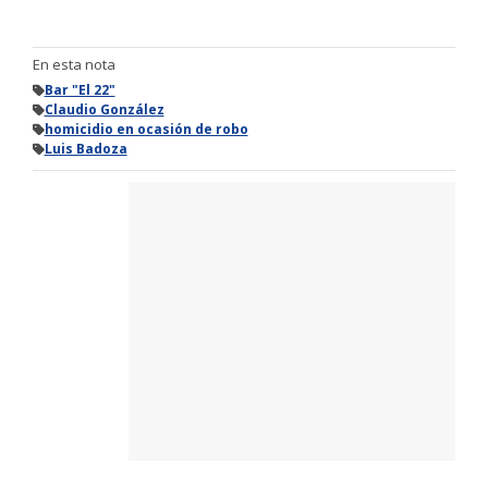
En esta nota
Bar "El 22"
Claudio González
homicidio en ocasión de robo
Luis Badoza