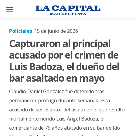
×
Policiales
15 de junio de 2026
Capturaron al principal
El
País
acusado por el crimen de
El
Luis Badoza, el dueño del
Mundo
bar asaltado en mayo
La
Zona
Claudio Daniel González fue detenido tras
Cultura
permanecer prófugo durante semanas. Está
acusado de ser el autor del asalto en el que resultó
Tecnología
mortalmente herido Luis Ángel Badoza, el
Gastronomía
comerciante de 75 años atacado en su bar de Río
Salud